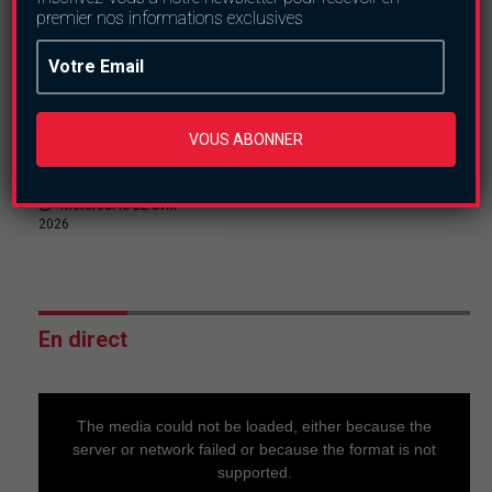
premier nos informations exclusives
Environnement
Environnement : le
barrage n°2, une
VOUS ABONNER
menace réelle, des
actions urgentes
mercredi le 22 avril
2026
En direct
This
is
a
The media could not be loaded, either because the
modal
window.
server or network failed or because the format is not
supported.