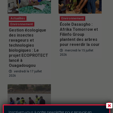
Actualités
Environnement
École Dasasgho :
Environnement
Afrika Tomorrow et
Gestion écologique
Filinfo Group
des insectes
plantent des arbres
ravageurs et
pour reverdir la cour
technologies
biologiques : Le
mercredi le 15 juillet
projet ECOPROTECT
2026
lancé à
Ouagadougou
vendredi le 17 juillet
2026
Inscrivez-vous à notre newsletter pour recevoir en