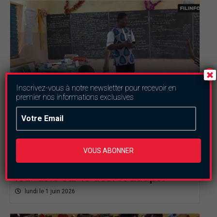
Inscrivez-vous à notre newsletter pour recevoir en
premier nos informations exclusives
Education
Scolarité dans les écoles privées :
VOUS ABONNER
des citoyens burkinabè donnent
leur avis sur le décret adopté
lundi le 1 juin 2026