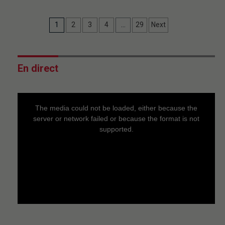
1
2
3
4
…
29
Next
En direct
This
is
a
The media could not be loaded, either because the
modal
window.
server or network failed or because the format is not
supported.