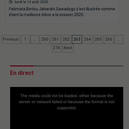
lundi le 10 août 2020
Fatimata Bintou Jaharahi Sawadogo s’est illustrée comme
étant la meilleure élève a la session 2020…
Previous
1
…
260
261
262
263
264
265
266
…
274
Next
En direct
This
is
a
The media could not be loaded, either because the
modal
window.
server or network failed or because the format is not
supported.