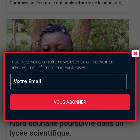
Commission électorale nationale informe de la poursuite,…
Inscrivez-vous à notre newsletter pour recevoir en
premier nos informations exclusives
VOUS ABONNER
Burkina Faso
Education
Jeunesse
Societe
BEPC 2020: La meilleure élève du
Nord souhaite poursuivre dans un
lycée scientifique.