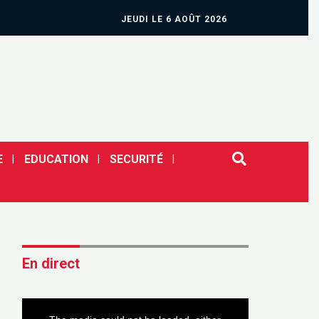
JEUDI LE 6 AOÛT 2026
E
EDUCATION
SECURITÉ
En direct
This
is
a