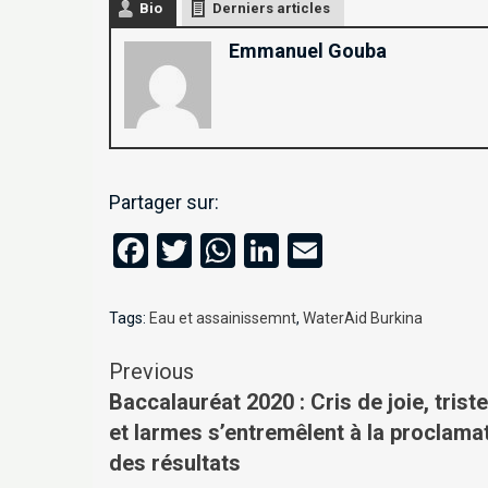
Bio
Derniers articles
Emmanuel Gouba
Partager sur:
Facebook
Twitter
WhatsApp
LinkedIn
Email
Tags:
Eau et assainissemnt
,
WaterAid Burkina
Previous
Baccalauréat 2020 : Cris de joie, trist
et larmes s’entremêlent à la proclama
des résultats