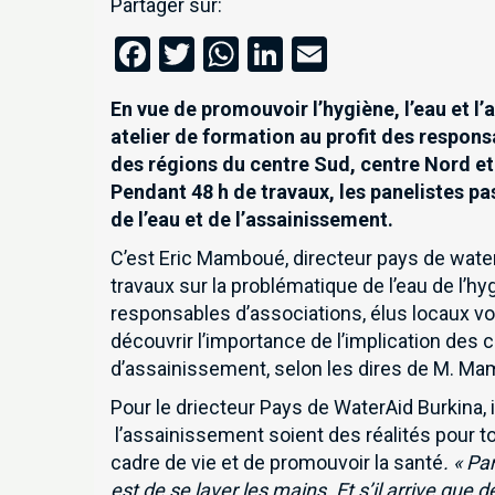
Partager sur:
Facebook
Twitter
WhatsApp
LinkedIn
Email
En vue de promouvoir l’hygiène, l’eau et 
atelier de formation au profit des respo
des régions du centre Sud, centre Nord et
Pendant 48 h de travaux, les panelistes pa
de l’eau et de l’assainissement.
C’est Eric Mamboué, directeur pays de waterA
travaux sur la problématique de l’eau de l’hy
responsables d’associations, élus locaux von
découvrir l’importance de l’implication de
d’assainissement, selon les dires de M. M
Pour le driecteur Pays de WaterAid Burkina, i
l’assainissement soient des réalités pour to
cadre de vie et de promouvoir la santé
. « Pa
est de se laver les mains. Et s’il arrive que 