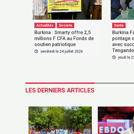
Actualités
Societe
Sante
Burkina : Smarty offre 2,5
Burkina Fa
millions F CFA au Fonds de
pontage c
soutien patriotique
avec suc
Tengand
vendredi le 24 juillet 2026
jeudi le 2
LES DERNIERS ARTICLES