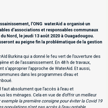
l’assainissement, l’ONG waterAid a organisé un
nsables d’associations et responsables communa
ux
 du Nord, le jeudi 13 août 2020 à Ouagadougou.
sseront au peigne fin
la
problématique de la gestion
Id Burkina qui a donné le feu vert de l’ouverture des
giène et de l’assainissement. En 48 h de travaux,
t s’approprier l’approche de WaterAid. Et aussi,
s communes dans les programmes d’eau et
amboué.
l faut absolument que l’accès à l’eau et
us les ménages. Cela en vue de d’offrir un meilleur
r exemple la première consigne pour éviter la Covid 19
des populations n’ont pas accès à l’eau potable