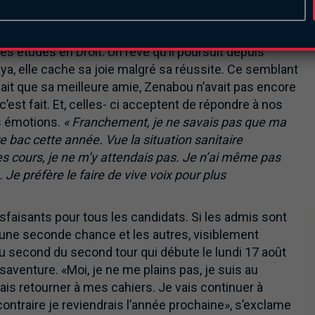
é la complexité de l’année scolaire. On sait battu et
pacité et Dieu merci ! Ça a marché
». Pour la prochaine
es études en Droit. Un rêve qu’il poursuit depuis
a, elle cache sa joie malgré sa réussite. Ce semblant
e fait que sa meilleure amie, Zenabou n’avait pas encore
st fait. Et, celles- ci acceptent de répondre à nos
s émotions.
« Franchement, je ne savais pas que ma
e bac cette année. Vue la situation sanitaire
es cours, je ne m’y attendais pas. Je n’ai même pas
e préfère le faire de vive voix pour plus
sfaisants pour tous les candidats. Si les admis sont
 d’une seconde chance et les autres, visiblement
second du second tour qui débute le lundi 17 août
ésaventure. «Moi, je ne me plains pas, je suis au
ais retourner à mes cahiers. Je vais continuer à
contraire je reviendrais l’année prochaine», s’exclame