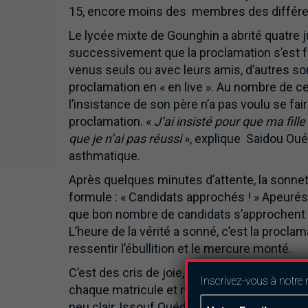
15, encore moins des membres des différen
Le lycée mixte de Gounghin a abrité quatre j
successivement que la proclamation s’est fai
venus seuls ou avec leurs amis, d’autres so
proclamation en « en live ». Au nombre de c
l’insistance de son père n’a pas voulu se fair
proclamation. «
J’ai insisté pour que ma fill
que je n’ai pas réussi
», explique Saidou Ouéd
asthmatique.
Après quelques minutes d’attente, la sonnett
formule : « Candidats approchés ! » Apeurés o
que bon nombre de candidats s’approchent d
L’heure de la vérité a sonné, c’est la proclam
ressentir l’ébullition et le mercure monté.
C’est des cris de joie, des ouf de soulageme
Inscrivez-vous à notre 
chaque matricule et nom appelés. Habillé en 
peu clair, Issouf Ouédraogo, nouveau bacheli