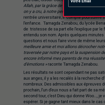
Allah, par la grâce de Dieu, ça marché, malgr
on y a cru, à notre performance, à notre ca
rentrée universitaire, il compte poursuivre s
l’enfance. Tarnagda Zenabou, du lycée Benay
de tristesse de sa part elle l’explique par l
entendu son nom. Après quelques minutes c’e
questions et nous faire vivre de même leur
meilleure amie et moi allions décrocher notr
traversée par notre pays et la suspension d
encore informé mes parents de ma réussite. J
d’émotions »
raconte Tarnagda Zenabou.
Les résultats ne sont cependant ne pas sati
aux anges, il y a les recalés à la recherche
nombreux. Des admissibles aux épreuves du 
prochain, l’un d’eux nous a fait part de sa m
second tour, c’est Dieu qui donne Woo…, je v
espérer. Si je gagne tant mieux dans le cas 