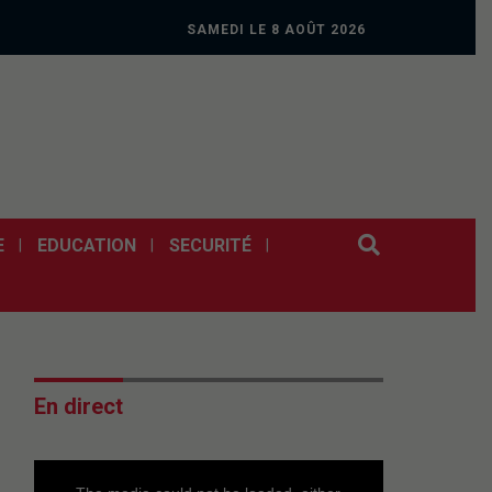
SAMEDI LE 8 AOÛT 2026
E
EDUCATION
SECURITÉ
En direct
This
is
a