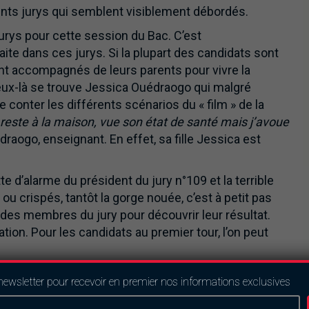
ts jurys qui semblent visiblement débordés.
urys pour cette session du Bac. C’est
te dans ces jurys. Si la plupart des candidats sont
nt accompagnés de leurs parents pour vivre la
eux-là se trouve Jessica Ouédraogo qui malgré
e conter les différents scénarios du « film » de la
e reste à la maison, vue son état de santé mais j’avoue
raogo, enseignant. En effet, sa fille Jessica est
e d’alarme du président du jury n°109 et la terrible
u crispés, tantôt la gorge nouée, c’est à petit pas
es membres du jury pour découvrir leur résultat.
ation. Pour les candidats au premier tour, l’on peut
nt ou plus de délivrance que l’on entend après
newsletter pour recevoir en premier nos informations exclusives
« Faso Danfani », d’une taille moyenne et d’un teint
er à l’instant partage ses émotions :
« Pour moi Inch