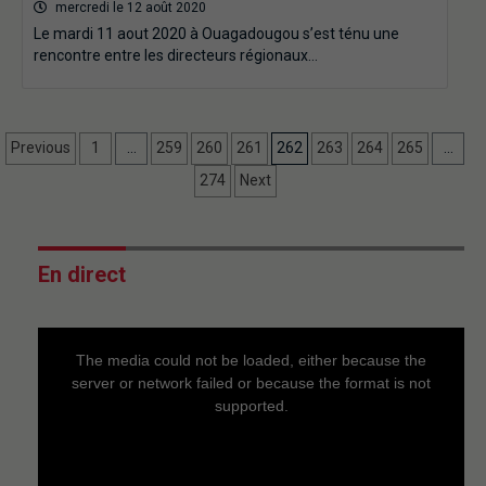
mercredi le 12 août 2020
Le mardi 11 aout 2020 à Ouagadougou s’est ténu une
rencontre entre les directeurs régionaux…
Previous
1
…
259
260
261
262
263
264
265
…
274
Next
En direct
This
is
a
The media could not be loaded, either because the
modal
window.
server or network failed or because the format is not
supported.