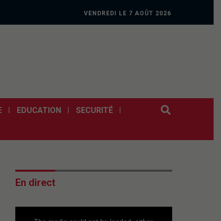
VENDREDI LE 7 AOÛT 2026
E
EDUCATION
SECURITÉ
En direct
This
is
a