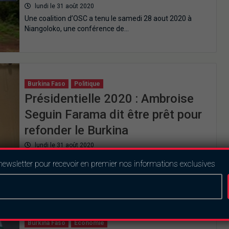
lundi le 31 août 2020
Une coalition d’OSC a tenu le samedi 28 aout 2020 à
Niangoloko, une conférence de…
Burkina Faso
Politique
Présidentielle 2020 : Ambroise
Seguin Farama dit être prêt pour
refonder le Burkina
lundi le 31 août 2020
L’organisation des peuples africains (OPA-BF), lors de son
newsletter pour recevoir en premier nos informations exclusives
premier congrès en date du samedi 29…
Burkina Faso
Economie