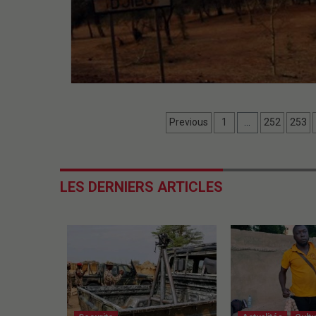
Previous
1
…
252
253
LES DERNIERS ARTICLES