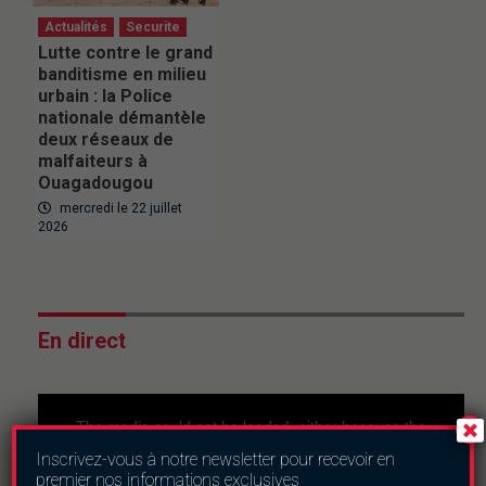
Actualités
Securite
Lutte contre le grand
banditisme en milieu
urbain : la Police
nationale démantèle
deux réseaux de
malfaiteurs à
Ouagadougou
mercredi le 22 juillet
2026
En direct
This
is
a
The media could not be loaded, either because the
modal
window.
server or network failed or because the format is not
Inscrivez-vous à notre newsletter pour recevoir en
supported.
premier nos informations exclusives