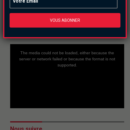
VOUS ABONNER
En direct
This
is
a
The media could not be loaded, either because the
modal
window.
server or network failed or because the format is not
supported.
Nous suivre