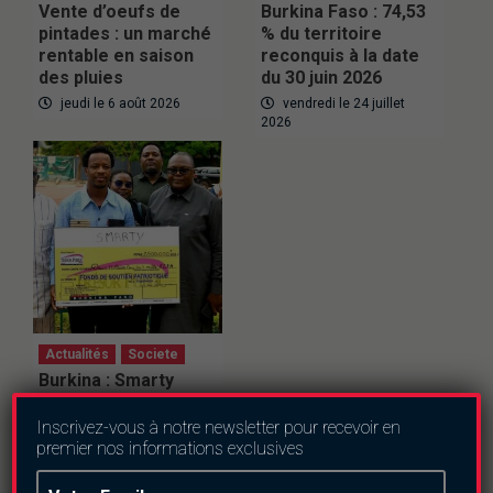
Vente d’oeufs de
Burkina Faso : 74,53
pintades : un marché
% du territoire
rentable en saison
reconquis à la date
des pluies
du 30 juin 2026
jeudi le 6 août 2026
vendredi le 24 juillet
2026
Actualités
Societe
Burkina : Smarty
offre 2,5 millions F
CFA au Fonds de
Inscrivez-vous à notre newsletter pour recevoir en
soutien patriotique
premier nos informations exclusives
vendredi le 24 juillet
2026