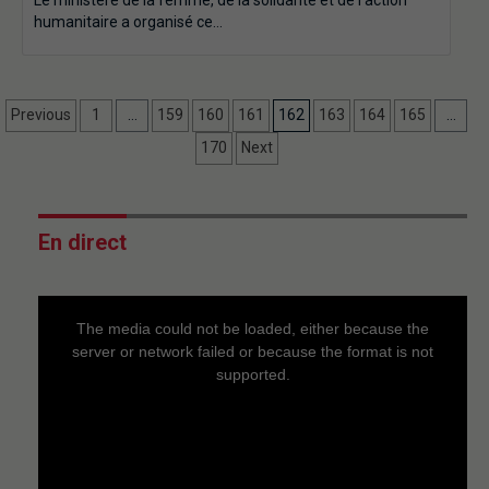
humanitaire a organisé ce…
Previous
1
…
159
160
161
162
163
164
165
…
170
Next
En direct
This
is
a
The media could not be loaded, either because the
modal
window.
server or network failed or because the format is not
supported.