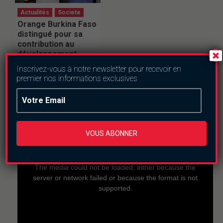
Actualités
Societe
Orange Burkina Faso
distingué pour sa
contribution au
développement
communautaire
Inscrivez-vous à notre newsletter pour recevoir en
samedi le 4 juillet 2026
premier nos informations exclusives
En direct
VOUS ABONNER
This
is
a
The media could not be loaded, either because the
modal
window.
server or network failed or because the format is not
supported.