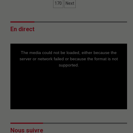
170
Next
En direct
This
is
a
The media could not be loaded, either because the
modal
window.
server or network failed or because the format is not
supported.
Nous suivre