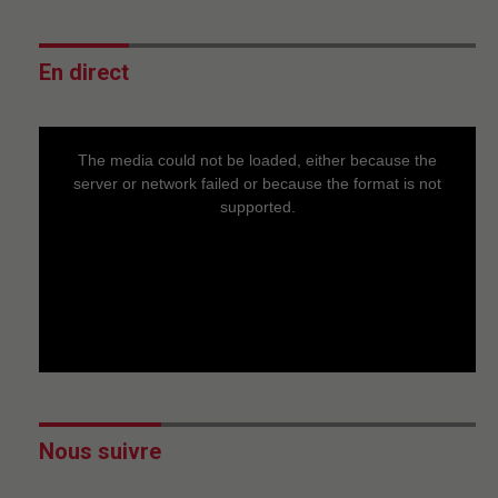
En direct
This
is
a
The media could not be loaded, either because the
modal
window.
server or network failed or because the format is not
supported.
Nous suivre