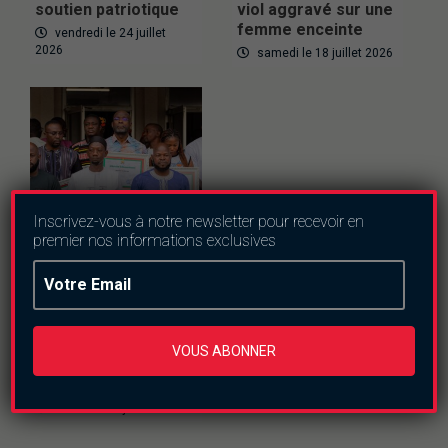
soutien patriotique
viol aggravé sur une
femme enceinte
vendredi le 24 juillet
2026
samedi le 18 juillet 2026
Inscrivez-vous à notre newsletter pour recevoir en
premier nos informations exclusives
Actualités
Societe
Orange Burkina Faso
distingué pour sa
contribution au
VOUS ABONNER
développement
communautaire
samedi le 4 juillet 2026