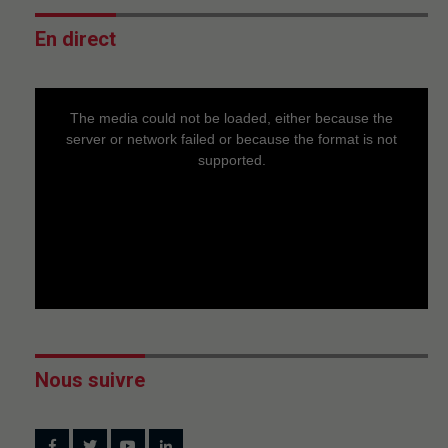
En direct
This
is
a
The media could not be loaded, either because the
modal
window.
server or network failed or because the format is not
supported.
Nous suivre