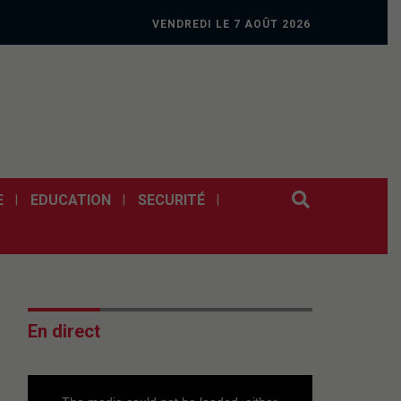
VENDREDI LE 7 AOÛT 2026
E
EDUCATION
SECURITÉ
En direct
This
is
a