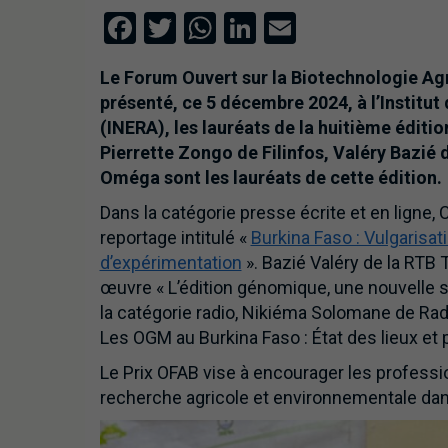
Facebook
Twitter
WhatsApp
LinkedIn
Email
Le Forum Ouvert sur la Biotechnologie Agr
présenté, ce 5 décembre 2024, à l’Institu
(INERA), les lauréats de la huitième éditio
Pierrette Zongo de Filinfos, Valéry Bazié
Oméga sont les lauréats de cette édition.
Dans la catégorie presse écrite et en ligne,
reportage intitulé «
Burkina Faso : Vulgarisa
d’expérimentation
». Bazié Valéry de la RTB 
œuvre « L’édition génomique, une nouvelle st
la catégorie radio, Nikiéma Solomane de R
Les OGM au Burkina Faso : État des lieux et 
Le Prix OFAB vise à encourager les professi
recherche agricole et environnementale da