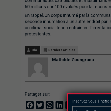
communautés catholiques et musulmans et le
60 millions sur 100 évalués pour la reconstr
En rappel, Un corps inhumé par la communau
seconde inhumation à un autre endroit par l
un climat social tendu entrainant l’arrestat
protestantes.
Bio
Derniers articles
Mathilde Zoungrana
Partager sur:
Inscrivez-vous à notre 
Facebook
Twitter
WhatsApp
LinkedIn
Email