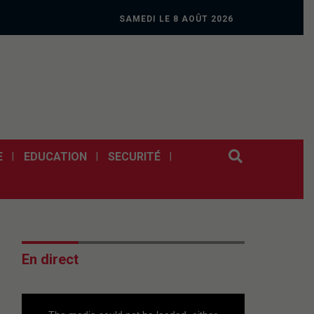
SAMEDI LE 8 AOÛT 2026
E
EDUCATION
SECURITÉ
En direct
This
is
a