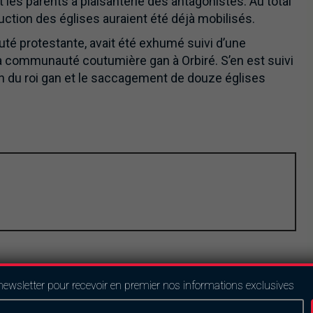
s parents à plaisanterie des antagonistes. Au total
uction des églises auraient été déjà mobilisés.
té protestante, avait été exhumé suivi d’une
a communauté coutumière gan à Orbiré. S’en est suivi
ion du roi gan et le saccagement de douze églises
newsletter pour recevoir en premier nos informations exclusives