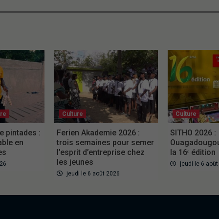
ure
Culture
Culture
e pintades :
Ferien Akademie 2026 :
SITHO 2026 :
able en
trois semaines pour semer
Ouagadougou 
es
l’esprit d’entreprise chez
la 16ᵉ édition
les jeunes
026
jeudi le 6 aoû
jeudi le 6 août 2026