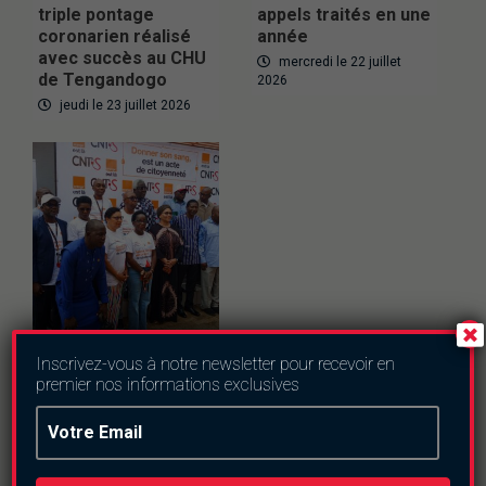
triple pontage
appels traités en une
coronarien réalisé
année
avec succès au CHU
mercredi le 22 juillet
de Tengandogo
2026
jeudi le 23 juillet 2026
Sante
Inscrivez-vous à notre newsletter pour recevoir en
Caravane de don de
premier nos informations exclusives
sang : un objectif de
2 500 poches en
deux mois
lundi le 20 juillet 2026