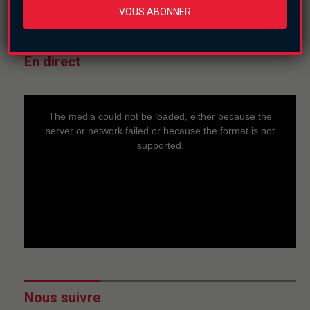
VOUS ABONNER
En direct
This
is
a
The media could not be loaded, either because the
modal
window.
server or network failed or because the format is not
supported.
Nous suivre