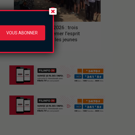
Culture
Ferien Akademie 2026 : trois
VOUS ABONNER
semaines pour semer l’esprit
d’entreprise chez les jeunes
jeudi le 6 août 2026