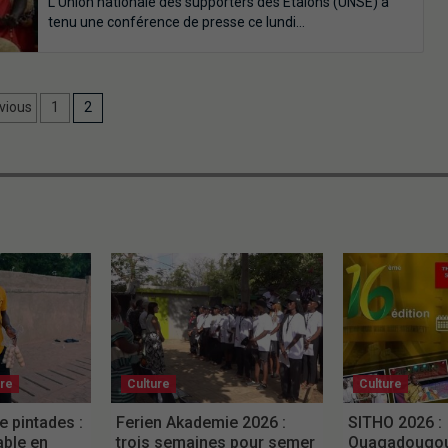
L’Union nationale des supporters des Étalons (UNSE) a
tenu une conférence de presse ce lundi…
vious
1
2
ure
Culture
Culture
e pintades :
Ferien Akademie 2026 :
SITHO 2026 :
able en
trois semaines pour semer
Ouagadougou 