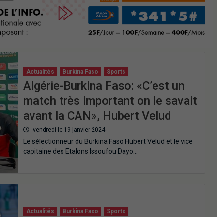
Actualités
Burkina Faso
Sports
Algérie-Burkina Faso: «C’est un
match très important on le savait
avant la CAN», Hubert Velud
vendredi le 19 janvier 2024
Le sélectionneur du Burkina Faso Hubert Velud et le vice
capitaine des Etalons Issoufou Dayo…
Actualités
Burkina Faso
Sports