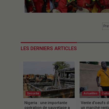
Pre
LES DERNIERS ARTICLES
Securite
Actualités
Cult
Nigeria : une importante
Vente d’oeufs d
opération de sauvetage a
un marché rent