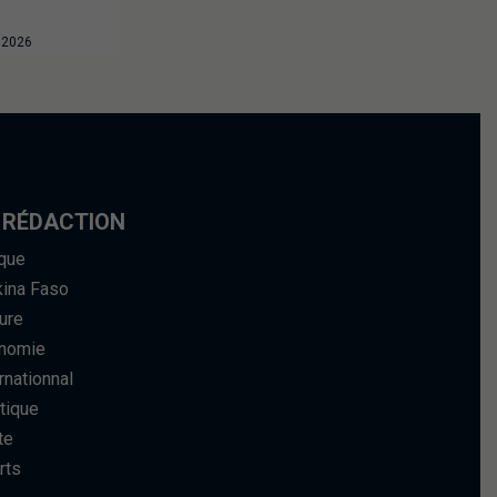
t 2026
 RÉDACTION
ique
kina Faso
ure
nomie
rnationnal
tique
te
rts