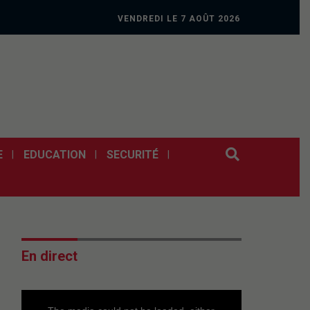
VENDREDI LE 7 AOÛT 2026
E
EDUCATION
SECURITÉ
En direct
This
is
a