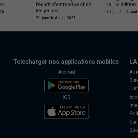
es
l’esprit d’entreprise chez
la 16ᵉ édition
les jeunes
026
jeudi le 6 aoû
jeudi le 6 août 2026
Telecharger nos applications mobiles
LA
Android
Afr
Bur
Cult
Eco
IOS
Inte
Poli
San
Spo