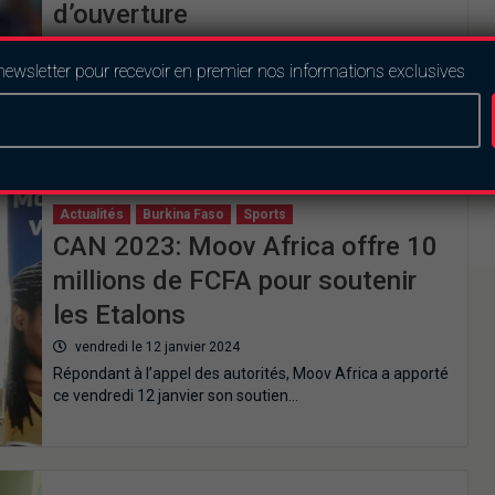
d’ouverture
samedi le 13 janvier 2024
newsletter pour recevoir en premier nos informations exclusives
Le pays organisateur, la Côte d’Ivoire s’est imposée 2-0
face à la Guinée Bissau ce…
Actualités
Burkina Faso
Sports
CAN 2023: Moov Africa offre 10
millions de FCFA pour soutenir
les Etalons
vendredi le 12 janvier 2024
Répondant à l’appel des autorités, Moov Africa a apporté
ce vendredi 12 janvier son soutien…