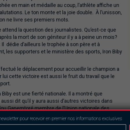
phée en main et médaille au coup, l’athlète affiche un
alutations. Le ton monte et la joie double. À l’unisson,
ion ne livre ses premiers mots.
 attend la question des journalistes. Qu’est-ce que
près la mort de son géniteur il y a à peine un mois?
 Il dédie d’ailleurs le trophée à son père et à
, les supporters et le ministère des sports, Iron Biby
 effectué le déplacement pour accueillir le champion a
 lui cette victoire est aussi le fruit du travail que le
port.
 Biby est une fierté nationale. Il a montré que
aussi dit qu’il y aura aussi d’autres victoires dans
adou Ganemtoré membre de l’Union nationale des
newsletter pour recevoir en premier nos informations exclusives
depuis le 18 septembre le record du monde du World