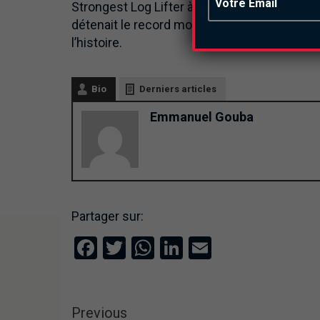
Strongest Log Lifter à Glasgow en Ecosse. Il
détenait le record mondial avec 228 Kg. Soit 
l’histoire.
Bio
Derniers articles
Emmanuel Gouba
Partager sur:
Facebook
Twitter
WhatsApp
LinkedIn
Email
Previous