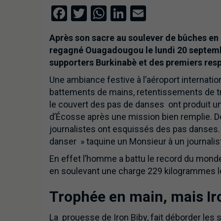
Facebook
Twitter
WhatsApp
LinkedIn
Email
Après son sacre au soulever de bûches en 
regagné Ouagadougou le lundi 20 septembre
supporters Burkinabè et des premiers res
Une ambiance festive à l’aéroport internat
battements de mains, retentissements de tr
le couvert des pas de danses ont produit un c
d’Écosse après une mission bien remplie. Des
journalistes ont esquissés des pas danses. » L
danser » taquine un Monsieur à un journalis
En effet l’homme a battu le record du mond
en soulevant une charge 229 kilogrammes 
Trophée en main, mais Ir
La prouesse de Iron Biby, fait déborder les s