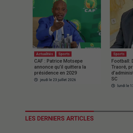
Actualités
Sports
Sports
CAF : Patrice Motsepe
Football:
annonce qu’il quittera la
Traoré, p
présidence en 2029
d’adminis
SC
jeudi le 23 juillet 2026
lundi le 1
LES DERNIERS ARTICLES