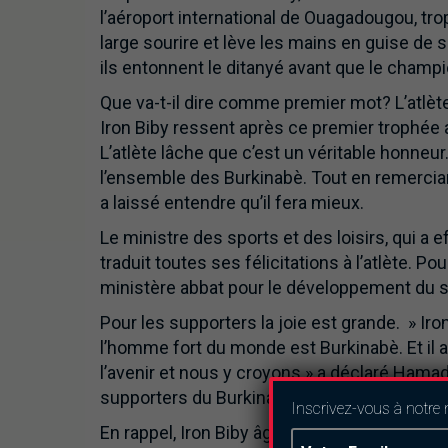
l’aéroport international de Ouagadougou, tro
large sourire et lève les mains en guise de s
ils entonnent le ditanyé avant que le champ
Que va-t-il dire comme premier mot? L’atlète
Iron Biby ressent après ce premier trophée a
L’atlète lâche que c’est un véritable honneur.
l’ensemble des Burkinabè. Tout en remerciant
a laissé entendre qu’il fera mieux.
Le ministre des sports et des loisirs, qui a
traduit toutes ses félicitations à l’atlète. Pour
ministère abbat pour le développement du s
Pour les supporters la joie est grande. » Iron
l’homme fort du monde est Burkinabè. Et il a 
l’avenir et nous y croyons » a déclaré Ham
supporters du Burkina.
Inscrivez-vous à notre 
En rappel, Iron Biby âgé de 29 ans détient 