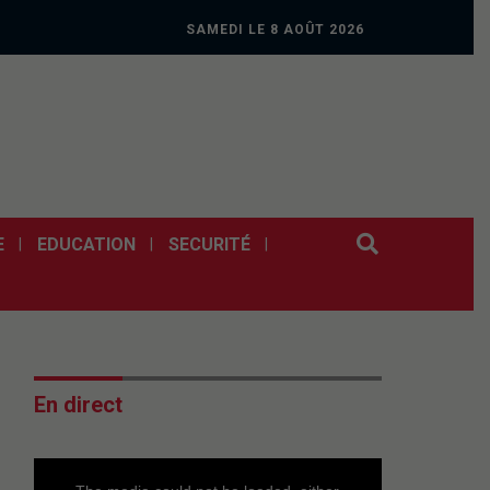
SAMEDI LE 8 AOÛT 2026
E
EDUCATION
SECURITÉ
En direct
This
is
a