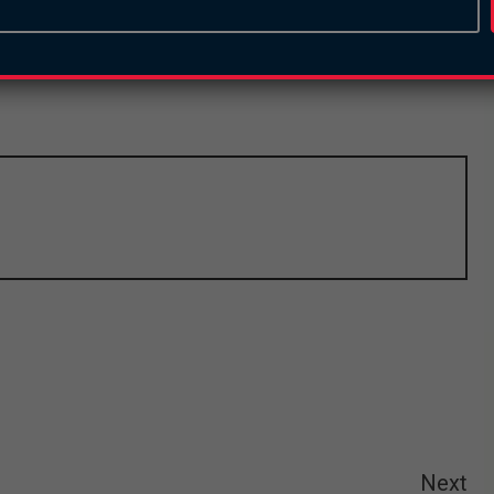
 détrône ainsi le Lithuanien Žydrūnas Savickas qui
1 kg de plus qui fait rentrer le Burkinabè dans
Next