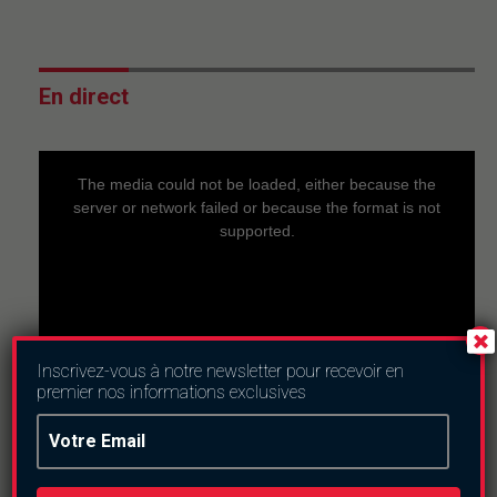
En direct
This
is
a
The media could not be loaded, either because the
modal
window.
server or network failed or because the format is not
supported.
Inscrivez-vous à notre newsletter pour recevoir en
premier nos informations exclusives
Nous suivre