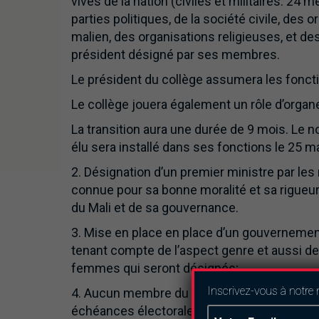
vives de la nation (civiles et militaires: 24 
parties politiques, de la société civile, de
malien, des organisations religieuses, et des
président désigné par ses membres.
Le président du collège assumera les fonctio
Le collège jouera également un rôle d’organe l
La transition aura une durée de 9 mois. Le
élu sera installé dans ses fonctions le 25 m
2. Désignation d’un premier ministre par le
connue pour sa bonne moralité et sa rigueur
du Mali et de sa gouvernance.
3. Mise en place en place d’un gouvernement
tenant compte de l’aspect genre et aussi 
femmes qui seront désignés;
Inscrivez-vous à notre 
4. Aucun membre du collège transitoire et 
échéances électorales;