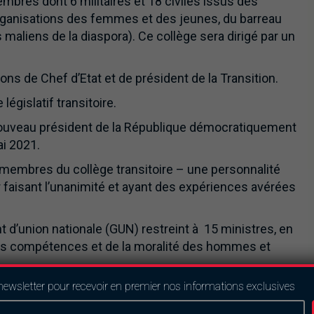
membres dont 6 militaires et 18 civiles issus des
s organisations des femmes et des jeunes, du barreau
 maliens de la diaspora). Ce collège sera dirigé par un
ns de Chef d’Etat et de président de la Transition.
égislatif transitoire.
 nouveau président de la République démocratiquement
ai 2021.
s membres du collège transitoire – une personnalité
 faisant l’unanimité et ayant des expériences avérées
 d’union nationale (GUN) restreint à 15 ministres, en
des compétences et de la moralité des hommes et
newsletter pour recevoir en premier nos informations exclusives
du GUN ne pourra se représenter aux futures