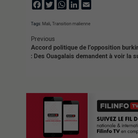
Facebook
Twitter
WhatsApp
LinkedIn
Email
Tags:
Mali
,
Transition malienne
Previous
Accord politique de l’opposition burk
: Des Ouagalais demandent à voir la s