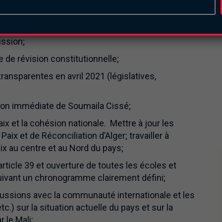
nsition;
t du GUN auront à déclarer leurs biens avant leur
ission;
 de révision constitutionnelle;
 transparentes en avril 2021 (législatives,
ration immédiate de Soumaila Cissé;
aix et la cohésion nationale. Mettre à jour les
ix et de Réconciliation d’Alger; travailler à
paix au centre et au Nord du pays;
article 39 et ouverture de toutes les écoles et
suivant un chronogramme clairement défini;
ussions avec la communauté internationale et les
.) sur la situation actuelle du pays et sur la
 le Mali;