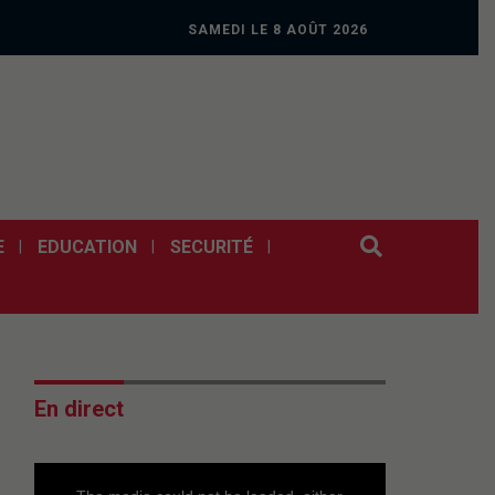
SAMEDI LE 8 AOÛT 2026
E
EDUCATION
SECURITÉ
En direct
This
is
a