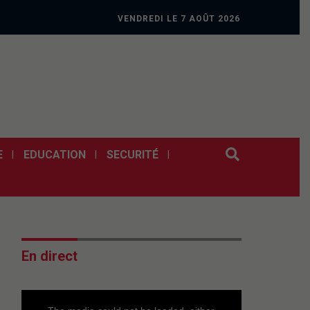
VENDREDI LE 7 AOÛT 2026
E
EDUCATION
SECURITÉ
En direct
This
is
a