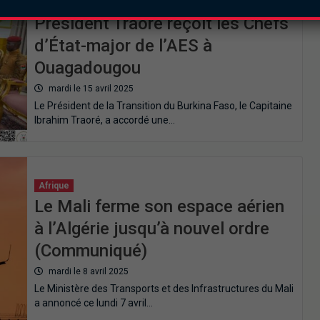
Lutte contre le terrorisme : le
Président Traoré reçoit les Chefs
d’État-major de l’AES à
Ouagadougou
mardi le 15 avril 2025
Le Président de la Transition du Burkina Faso, le Capitaine
Ibrahim Traoré, a accordé une…
Afrique
Le Mali ferme son espace aérien
à l’Algérie jusqu’à nouvel ordre
(Communiqué)
mardi le 8 avril 2025
Le Ministère des Transports et des Infrastructures du Mali
a annoncé ce lundi 7 avril…