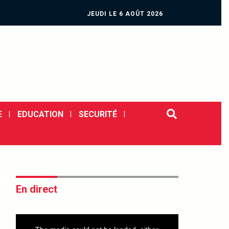
JEUDI LE 6 AOÛT 2026
E
EDUCATION
SECURITÉ
En direct
This
is
a