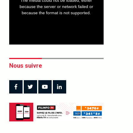
The media could not be loaded, either
modal
window.
because the server or network failed or
because the format is not supported.
Nous suivre