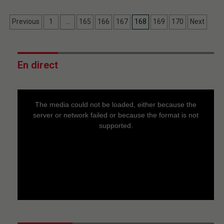
Previous
1
…
165
166
167
168
169
170
Next
En direct
This
is
a
The media could not be loaded, either because the
modal
window.
server or network failed or because the format is not
supported.