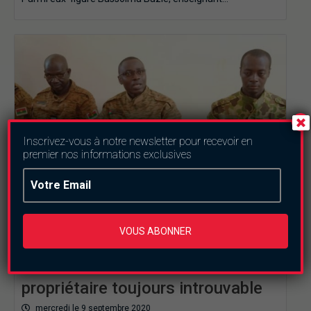
Inscrivez-vous à notre newsletter pour recevoir en
premier nos informations exclusives
Securite
VOUS ABONNER
Affaire explosifs découverts dans
un car à Fada N’Gourma : Le
propriétaire toujours introuvable
mercredi le 9 septembre 2020