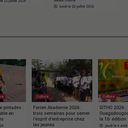
e 22 juillet 2026
lundi le 20 juillet 2026
ure
Culture
Culture
e pintades :
Ferien Akademie 2026 :
SITHO 2026 :
able en
trois semaines pour semer
Ouagadougou 
es
l’esprit d’entreprise chez
la 16ᵉ édition
les jeunes
026
jeudi le 6 aoû