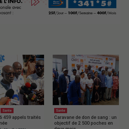
Sante
Sante
 459 appels traités
Caravane de don de sang : un
nnée
objectif de 2 500 poches en
deux mois