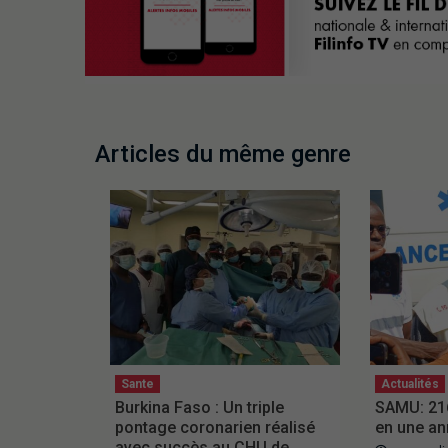
Articles du même genre
Sante
Actualités
Burkina Faso : Un triple
SAMU: 216
pontage coronarien réalisé
en une a
avec succès au CHU de