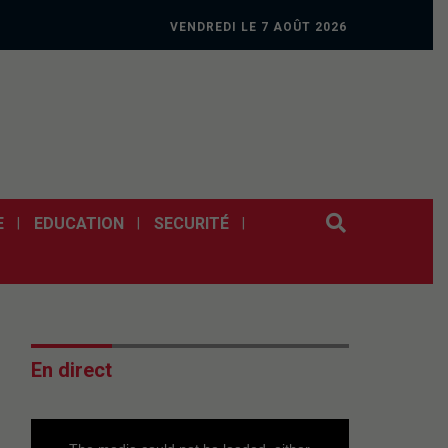
VENDREDI LE 7 AOÛT 2026
E
EDUCATION
SECURITÉ
En direct
This
is
a