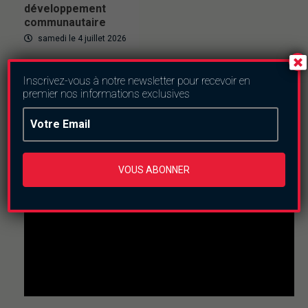
développement
communautaire
samedi le 4 juillet 2026
Inscrivez-vous à notre newsletter pour recevoir en
premier nos informations exclusives
En direct
This
is
a
The media could not be loaded, either because the
VOUS ABONNER
modal
window.
server or network failed or because the format is not
supported.