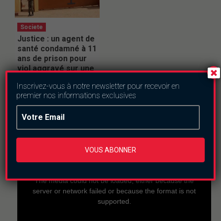
Societe
Justice : un agent de
santé condamné à 11
ans de prison pour
viol aggravé sur une
femme enceinte
Inscrivez-vous à notre newsletter pour recevoir en
samedi le 18 juillet 2026
premier nos informations exclusives
En direct
VOUS ABONNER
This
is
a
The media could not be loaded, either because the
modal
window.
server or network failed or because the format is not
supported.