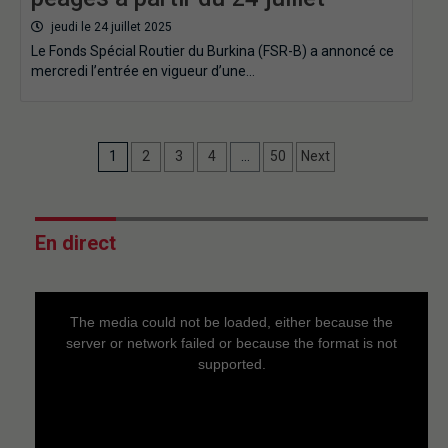
jeudi le 24 juillet 2025
Le Fonds Spécial Routier du Burkina (FSR-B) a annoncé ce
mercredi l’entrée en vigueur d’une…
1
2
3
4
…
50
Next
En direct
This
is
a
The media could not be loaded, either because the
modal
window.
server or network failed or because the format is not
supported.