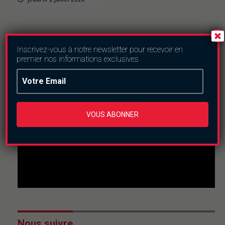
Inscrivez-vous à notre newsletter pour recevoir en
En direct
premier nos informations exclusives
This
is
a
The media could not be loaded, either because the
modal
window.
server or network failed or because the format is not
supported.
VOUS ABONNER
Nous suivre