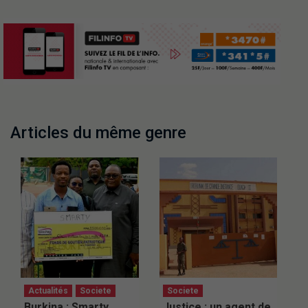
Articles du même genre
Actualités
Societe
Societe
Burkina : Smarty
Justice : un agent de