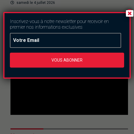
samedi le 4 juillet 2026
Inscrivez-vous à notre newsletter pour recevoir en
premier nos informations exclusives
En direct
This
is
a
The media could not be loaded, either because the
modal
VOUS ABONNER
window.
server or network failed or because the format is not
supported.