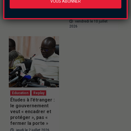
VOUS ABONNER
61 % de réussite en
professionnelle de
2026
80 % pour ses
inscrits sur titre
samedi le 11 juillet 2026
vendredi le 10 juillet
2026
Education
Replay
Études à l’étranger :
le gouvernement
veut « encadrer et
protéger », pas «
fermer la porte »
jeudi le 2 juillet 2026