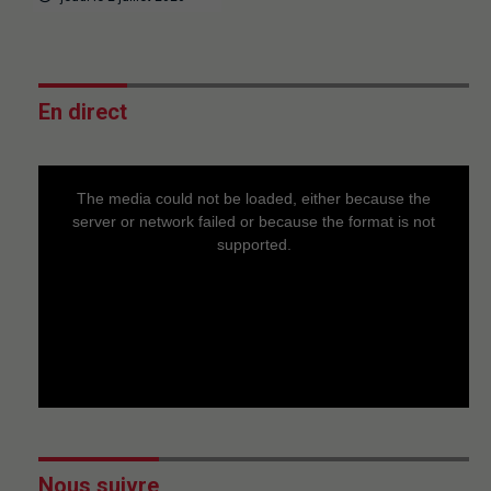
En direct
This
is
a
The media could not be loaded, either because the
modal
window.
server or network failed or because the format is not
supported.
Nous suivre