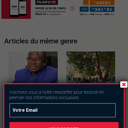
Articles du même genre
Inscrivez-vous à notre newsletter pour recevoir en
premier nos informations exclusives
Education
Actualités
Education
Baccalauréat : le
Burkina/Communication
Burkina Faso
: L’ISTIC annonce un
franchit la barre des
taux d’insertion