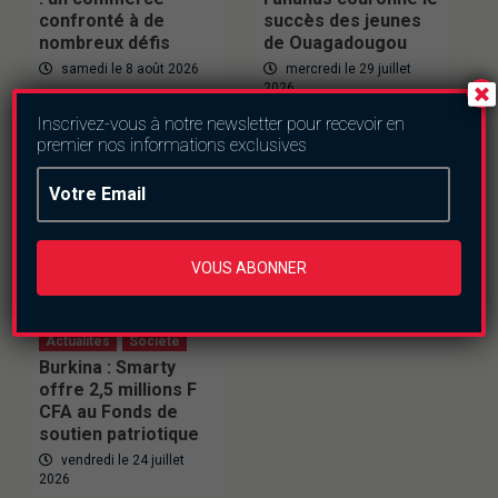
confronté à de
succès des jeunes
nombreux défis
de Ouagadougou
samedi le 8 août 2026
mercredi le 29 juillet
2026
Inscrivez-vous à notre newsletter pour recevoir en
premier nos informations exclusives
VOUS ABONNER
Actualités
Societe
Burkina : Smarty
offre 2,5 millions F
CFA au Fonds de
soutien patriotique
vendredi le 24 juillet
2026