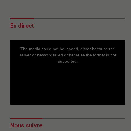
En direct
This
is
a
The media could not be loaded, either because the
modal
window.
server or network failed or because the format is not
supported.
Nous suivre