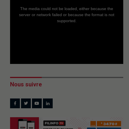
This
is
a
The media could not be loaded, either because the
modal
window.
server or network failed or because the format is not
supported.
Nous suivre