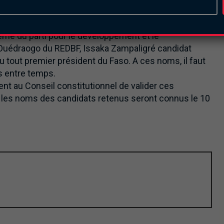
orité présidentielle pour soutenir le président Kaboré.
urent Bado qui soutient aussi la candidature de
rémé du parti pour le développement et le
uédraogo du REDBF, Issaka Zampaligré candidat
 tout premier président du Faso. A ces noms, il faut
s entre temps.
ient au Conseil constitutionnel de valider ces
I, les noms des candidats retenus seront connus le 10