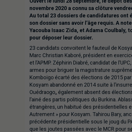
Ouvert le lundi 28 septembre, le dépôt des
novembre 2020 a connu sa clôture vendredi
Au total 23 dossiers de candidatures ont 
son dossier sans avoir l’âge requis. A not
Yacouba Isaac Zida, et Adama Coulbaly, to
pour déposer leur dossier.
23 candidats convoitent le fauteuil de Kosya
Marc Christian Kaboré, président en exerci
et l’APMP. Zéphirin Diabré, candidat de l’UPC, 
armes pour briguer la magistrature suprême 
Komboïgo écarté des élections de 2015 par la 
Kosyam abandonné en 2014 suite à l’insurrec
Ouédraogo,, également absent des élections
l’ainé des partis politiques du Burkina. Abl
étrangères, un habitué des présidentielles 
Autrement » pour Kosyam. Tahirou Bary, ancien
précédente présidentielle sous le joug du PA
que les joutes passées avec le MCR pour se h