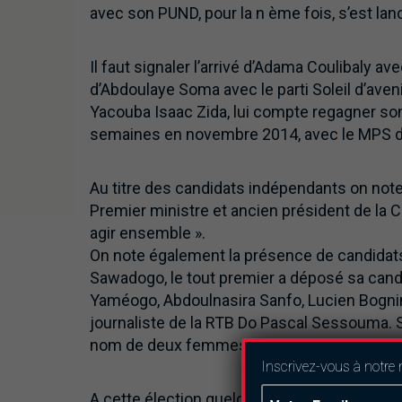
avec son PUND, pour la n ème fois, s’est lan
Il faut signaler l’arrivé d’Adama Coulibaly 
d’Abdoulaye Soma avec le parti Soleil d’ave
Yacouba Isaac Zida, lui compte regagner son
semaines en novembre 2014, avec le MPS d
Au titre des candidats indépendants on not
Premier ministre et ancien président de la 
agir ensemble ».
On note également la présence de candidats 
Sawadogo, le tout premier a déposé sa can
Yaméogo, Abdoulnasira Sanfo, Lucien Bognini
journaliste de la RTB Do Pascal Sessouma. Su
nom de deux femmes Justine Coulidiati et Ko
Inscrivez-vous à notre 
A cette élection quelques figures de l’éché