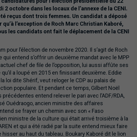
 candidatures pour l’élection présidentielle du 22
 2 octobre dans les locaux de l’annexe de la CENI.
été reçus dont trois femmes. Un candidat a déposé
er qu’à l’exception de Roch Marc Christian Kaboré,
us les candidats ont fait le déplacement de la CENI
m pour l’élection de novembre 2020. Il s’agit de Roch
ce qui entend s’offrir un deuxième mandat avec le MPP
actuel chef de file de l’opposition, lui aussi affûte ses
qu’il a loupé en 2015 en finissant deuxième. Eddie
loi dite Shérif, veut reloger le CDP au palais de
tion populaire. Et pendant ce temps, Gilbert Noël
 précédentes entend relever le pari avec l’ADF/RDA,
assé Ouédraogo, ancien ministre des affaires
entend se frayer un chemin avec son « Faso
 ministre de la culture qui était arrivé troisième à la
REN et qui a été radié par la suite entend mieux faire
isser au haut du tableau. Boukary Kaboré dit le lion