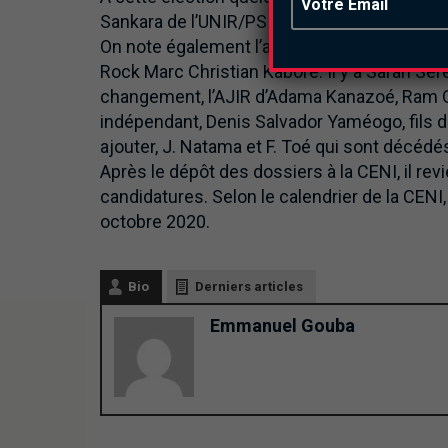
Sankara de l’UNIR/PS qui s’est rallié à la maj
On note également l’absence du PAREN de La
Rock Marc Christian Kaboré. Il y a Sarah Sé
changement, l’AJIR d’Adama Kanazoé, Ram O
indépendant, Denis Salvador Yaméogo, fils du
ajouter, J. Natama et F. Toé qui sont décédé
Après le dépôt des dossiers à la CENI, il rev
candidatures. Selon le calendrier de la CEN
octobre 2020.
Bio
Derniers articles
Emmanuel Gouba