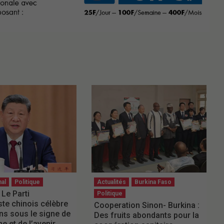
nal
Politique
Actualités
Burkina Faso
 Le Parti
Politique
e chinois célèbre
Cooperation Sinon- Burkina :
ns sous le signe de
Des fruits abondants pour la
ne et de l’avenir