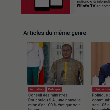
Articles du même genre
Actualités
Politique
Internation
Conseil des ministres :
Politique :
Bouboulou S.A., une nouvelle
communist
mine d’or 100 % étatique voit
ses 105 a
le jour
la discipli