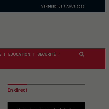
VENDREDI LE 7 AOÛT 2026
E
EDUCATION
SECURITÉ
En direct
This
is
a