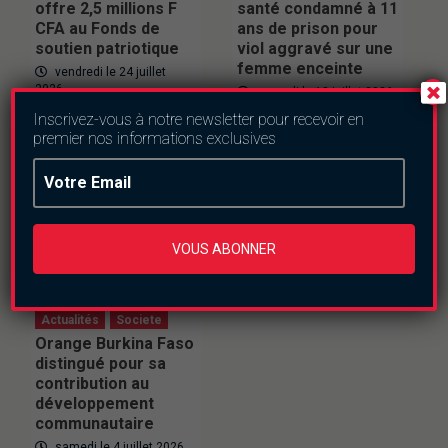
offre 2,5 millions F
santé condamné à 11
CFA au Fonds de
ans de prison pour
soutien patriotique
viol aggravé sur une
femme enceinte
vendredi le 24 juillet
2026
samedi le 18 juillet 2026
Inscrivez-vous à notre newsletter pour recevoir en
premier nos informations exclusives
VOUS ABONNER
Actualités
Societe
Orange Burkina Faso
distingué pour sa
contribution au
développement
communautaire
samedi le 4 juillet 2026