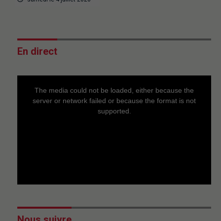
En direct
This
is
a
The media could not be loaded, either because the
modal
window.
server or network failed or because the format is not
supported.
Nous suivre