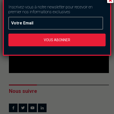
En direct
Inscrivez-vous à notre newsletter pour recevoir en
premier nos informations exclusives
This
is
a
The media could not be loaded, either because the
modal
window.
server or network failed or because the format is not
supported.
VOUS ABONNER
Nous suivre