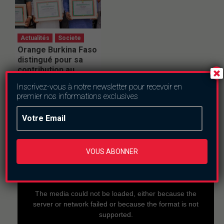
Actualités
Societe
Orange Burkina Faso
distingué pour sa
contribution au
développement
Inscrivez-vous à notre newsletter pour recevoir en
communautaire
premier nos informations exclusives
samedi le 4 juillet 2026
VOUS ABONNER
En direct
This
is
a
The media could not be loaded, either because the
modal
window.
server or network failed or because the format is not
supported.