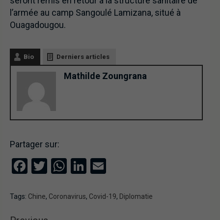
seront remis en retour à la structure sanitaire de
l’armée au camp Sangoulé Lamizana, situé à
Ouagadougou.
Bio
Derniers articles
Mathilde Zoungrana
Partager sur:
Facebook
Twitter
WhatsApp
LinkedIn
Email
Tags:
Chine
,
Coronavirus
,
Covid-19
,
Diplomatie