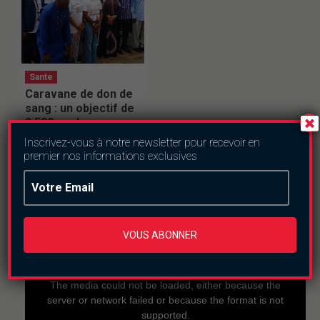
Sante
Caravane de don de
sang : un objectif de
2 500 poches en
deux mois
Inscrivez-vous à notre newsletter pour recevoir en
lundi le 20 juillet 2026
premier nos informations exclusives
En direct
VOUS ABONNER
This
is
a
The media could not be loaded, either because the
modal
window.
server or network failed or because the format is not
supported.