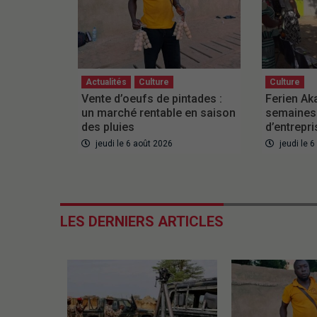
Actualités
Culture
Culture
Vente d’oeufs de pintades :
Ferien Ak
un marché rentable en saison
semaines 
des pluies
d’entrepr
jeudi le 6 août 2026
jeudi le 
LES DERNIERS ARTICLES