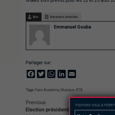
finales sont prévus pour les 22 et 23 août 2
Bio
Derniers articles
Emmanuel Gouba
Partager sur:
Facebook
Twitter
WhatsApp
LinkedIn
Email
Tags:
Faso Academy
,
Musique
,
RTB
Previous
Inscrivez-vous à notre 
Election présidentielle 2020 : Zéphirin