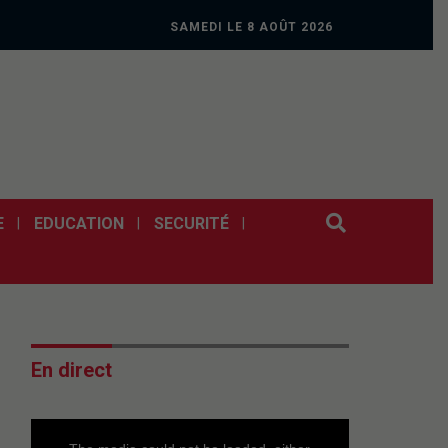
SAMEDI LE 8 AOÛT 2026
E
EDUCATION
SECURITÉ
En direct
This
is
a