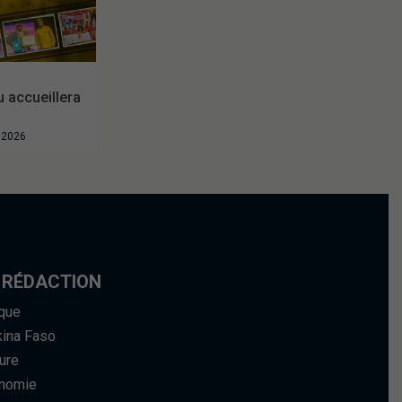
accueillera
t 2026
 RÉDACTION
ique
kina Faso
ure
nomie