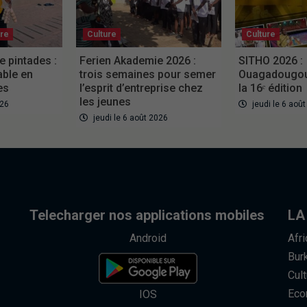
ure
Culture
Culture
e pintades :
Ferien Akademie 2026 :
SITHO 2026 :
able en
trois semaines pour semer
Ouagadougou 
es
l’esprit d’entreprise chez
la 16ᵉ édition
les jeunes
026
jeudi le 6 aoû
jeudi le 6 août 2026
Telecharger nos applications mobiles
LA
Android
Afr
Bur
Cult
Eco
IOS