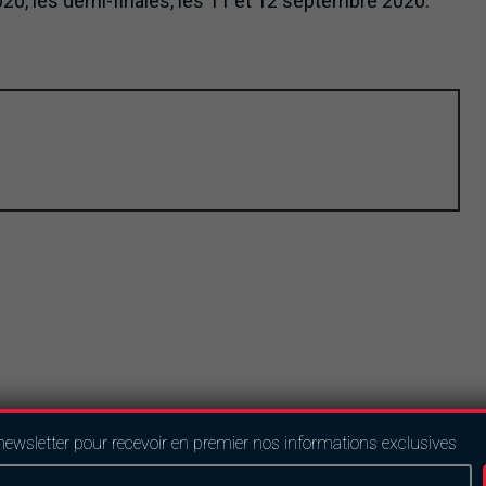
020, les demi-finales, les 11 et 12 septembre 2020.
Next
newsletter pour recevoir en premier nos informations exclusives
Le Salon International de l’Artisanat de