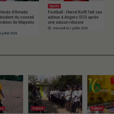
Sports
 Décès d’Amado
Football : Hervé Koffi fait ses
résident du conseil
adieux à Angers SCO après
tration de Majestic
une saison réussie
mercredi le 1 juillet 2026
3 juillet 2026
ure
Culture
Culture