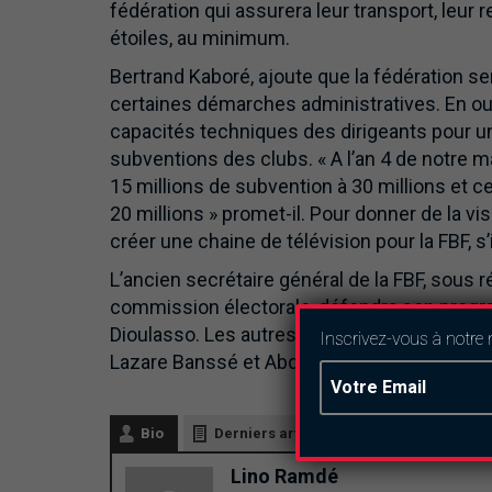
fédération qui assurera leur transport, leur 
étoiles, au minimum.
Bertrand Kaboré, ajoute que la fédération se
certaines démarches administratives. En out
capacités techniques des dirigeants pour u
subventions des clubs. « A l’an 4 de notre m
15 millions de subvention à 30 millions et c
20 millions » promet-il. Pour donner de la vi
créer une chaine de télévision pour la FBF, s’i
L’ancien secrétaire général de la FBF, sous 
commission électorale, défendra son progra
Dioulasso. Les autres candidats déclarés s
Inscrivez-vous à notre 
Lazare Banssé et Abdoul Karim Baguian.
Bio
Derniers articles
Lino Ramdé