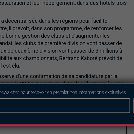
restauration et leur hébergement, dans des hôtels trois
ra décentralisée dans les régions pour faciliter
re, il prévoit, dans son programme, de renforcer les
ne bonne gestion des clubs et d’augmenter les
andat, les clubs de première division vont passer de
eux de deuxième division vont passer de 3 millions à
sibilité aux championnats, Bertrand Kaboré prévoit de
l est élu.
réserve d’une confirmation de sa candidature par la
mme le 22 Août prochain, date des élections à Bobo
ont Mory Sanou, Amado Traoré, Laurent Blaise Kaboré,
newsletter pour recevoir en premier nos informations exclusives