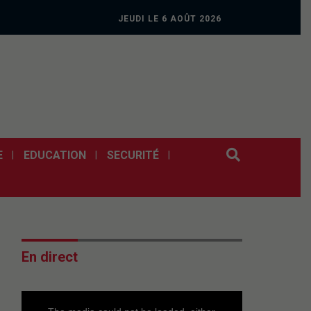
JEUDI LE 6 AOÛT 2026
E
EDUCATION
SECURITÉ
En direct
This
is
a