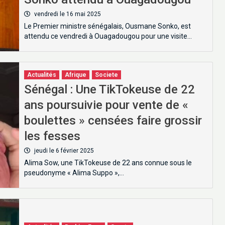
vendredi le 16 mai 2025
Le Premier ministre sénégalais, Ousmane Sonko, est
attendu ce vendredi à Ouagadougou pour une visite…
Actualités
Afrique
Societe
Sénégal : Une TikTokeuse de 22
ans poursuivie pour vente de «
boulettes » censées faire grossir
les fesses
newsletter pour recevoir en premier nos informations exclusives
jeudi le 6 février 2025
Alima Sow, une TikTokeuse de 22 ans connue sous le
pseudonyme « Alima Suppo »,…