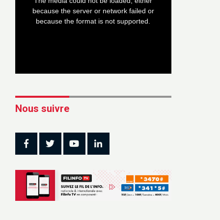
The media could not be loaded, either
modal
window.
because the server or network failed or
because the format is not supported.
Nous suivre