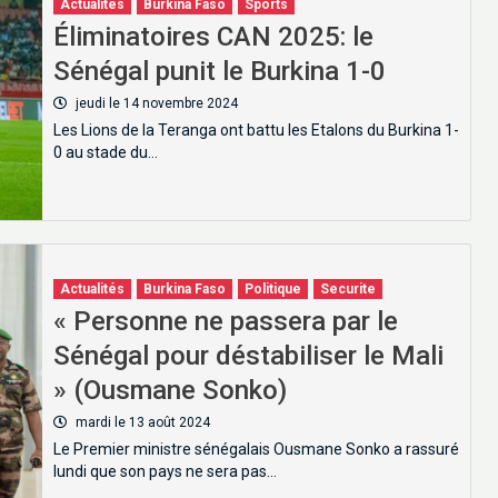
Actualités
Burkina Faso
Sports
Éliminatoires CAN 2025: le
Sénégal punit le Burkina 1-0
jeudi le 14 novembre 2024
Les Lions de la Teranga ont battu les Etalons du Burkina 1-
0 au stade du…
Actualités
Burkina Faso
Politique
Securite
« Personne ne passera par le
Sénégal pour déstabiliser le Mali
» (Ousmane Sonko)
mardi le 13 août 2024
Le Premier ministre sénégalais Ousmane Sonko a rassuré
lundi que son pays ne sera pas…