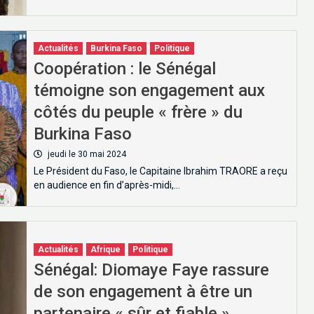
Actualités
Burkina Faso
Politique
Coopération : le Sénégal
témoigne son engagement aux
côtés du peuple « frère » du
Burkina Faso
jeudi le 30 mai 2024
Le Président du Faso, le Capitaine Ibrahim TRAORE a reçu
en audience en fin d’après-midi,…
Actualités
Afrique
Politique
Sénégal: Diomaye Faye rassure
de son engagement à être un
partenaire « sûr et fiable »