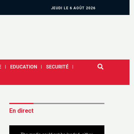
JEUDI LE 6 AOÛT 2026
E
EDUCATION
SECURITÉ
En direct
This
is
a