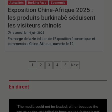
Actualités
Burkina Faso
Economie
Exposition Chine-Afrique 2025 :
les produits burkinabè séduisent
les visiteurs chinois
samedi le 14 juin 2025
En marge de la 4e édition de l’Exposition économique et
commerciale Chine-Afrique, ouverte le 12…
1
2
3
4
5
Next
En direct
This
is
a
The media could not be loaded, either because the
modal
window.
server or network failed or because the format is not