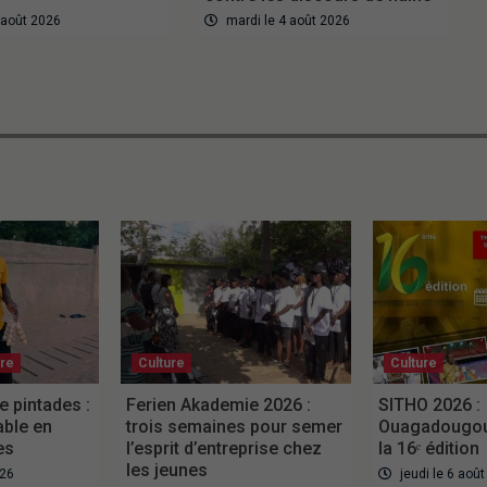
6 août 2026
mardi le 4 août 2026
ure
Culture
Culture
e pintades :
Ferien Akademie 2026 :
SITHO 2026 :
able en
trois semaines pour semer
Ouagadougou 
es
l’esprit d’entreprise chez
la 16ᵉ édition
les jeunes
026
jeudi le 6 aoû