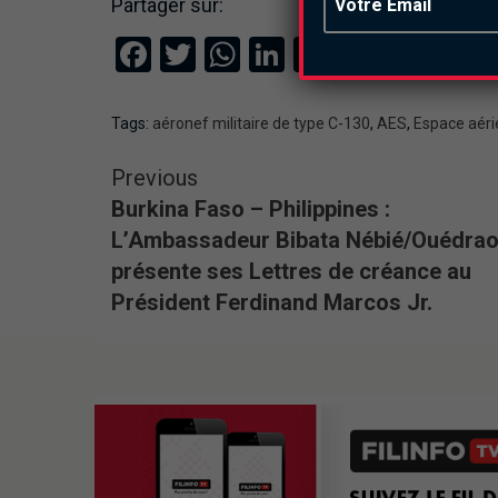
Partager sur:
Facebook
Twitter
WhatsApp
LinkedIn
Email
Tags:
aéronef militaire de type C-130
,
AES
,
Espace aér
Previous
Burkina Faso – Philippines :
L’Ambassadeur Bibata Nébié/Ouédra
présente ses Lettres de créance au
Président Ferdinand Marcos Jr.