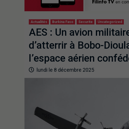
Actualités
Burkina Faso
Securite
Uncategorized
AES : Un avion militair
d’atterrir à Bobo-Dioul
l’espace aérien conféd
lundi le 8 décembre 2025