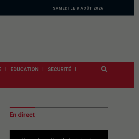
SAMEDI LE 8 AOÛT 2026
E
EDUCATION
SECURITÉ
En direct
This
is
a