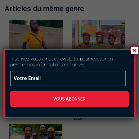
Articles du même genre
Inscrivez-vous à notre newsletter pour recevoir en
premier nos informations exclusives
Actualités
Culture
Actualités
Securite
Vente d’oeufs de
Burkina Faso : 74,53
pintades : un marché
% du territoire
VOUS ABONNER
rentable en saison
reconquis à la date
des pluies
du 30 juin 2026
jeudi le 6 août 2026
vendredi le 24 juillet
2026