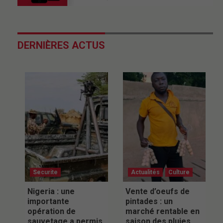
DERNIÈRES ACTUS
Securite
Actualités
Culture
Nigeria : une
Vente d’oeufs de
importante
pintades : un
opération de
marché rentable en
sauvetage a permis
saison des pluies