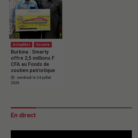
Actualités
Societe
Burkina : Smarty
offre 2,5 millions F
CFA au Fonds de
soutien patriotique
vendredi le 24 juillet
2026
En direct
This
is
a