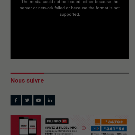
The media could not be loaded, either because the
modal
window.
server or network failed or because the format is not
supported.
Nous suivre