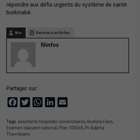
répondre aux défis urgents du système de santé
burkinabè.
Bio
Derniers articles
filinfos
Partager sur:
Facebook
Twitter
WhatsApp
LinkedIn
Email
Tags:
assistants hospitalo-universitaires
,
Burkina Faso
,
Examen classant national
,
Plan 1000×5
,
Pr Adjima
Thiombiano