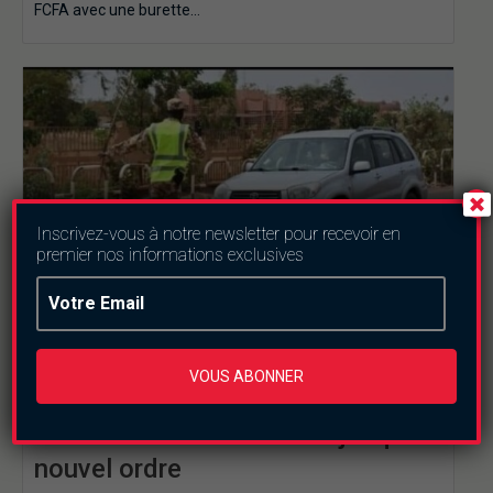
FCFA avec une burette…
Inscrivez-vous à notre newsletter pour recevoir en
premier nos informations exclusives
Burkina Faso
Economie
Science
VOUS ABONNER
Burkina Faso : Suspension des
contrôles documentaires jusqu’à
nouvel ordre