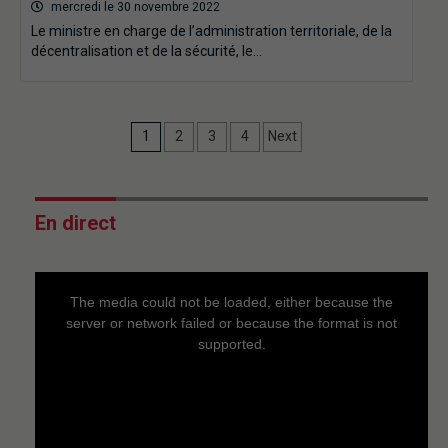
mercredi le 30 novembre 2022
Le ministre en charge de l’administration territoriale, de la
décentralisation et de la sécurité, le…
1
2
3
4
Next
En direct
This
is
a
The media could not be loaded, either because the
modal
window.
server or network failed or because the format is not
supported.