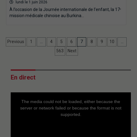
lundi le 1 juin 2026
À l’occasion de la Journée internationale de l’enfant, la 17ᵉ
mission médicale chinoise au Burkina…
Previous
1
…
4
5
6
7
8
9
10
…
563
Next
En direct
This
is
a
The media could not be loaded, either because the
modal
window.
server or network failed or because the format is not
supported.