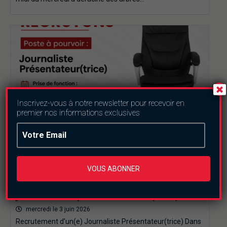
Inscrivez-vous à notre newsletter pour recevoir en
premier nos informations exclusives
Communiqués
VOUS ABONNER
Avis de recrutement d’un(e)
journaliste présentateur (H/F)
mercredi le 3 juin 2026
Recrutement d’un(e) Journaliste Présentateur(trice) Dans