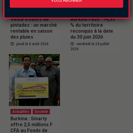
VOUS ABONNER
Actualités
Culture
Actualités
Securite
Vente d’oeufs de
Burkina Faso : 74,53
pintades : un marché
% du territoire
rentable en saison
reconquis à la date
des pluies
du 30 juin 2026
jeudi le 6 août 2026
vendredi le 24 juillet
2026
Actualités
Societe
Burkina : Smarty
offre 2,5 millions F
CFA au Fonds de