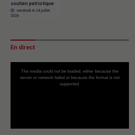
soutien patriotique
vendredi le 24 juillet
2026
En direct
This
is
a
The media could not be loaded, either because the
modal
window.
server or network failed or because the format is not
supported.