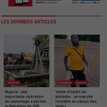
LES DERNIERS ARTICLES
Securite
Actualités
Culture
Nigeria : une
Vente d’oeufs de
importante opération
pintades : un marché
de sauvetage a permis
rentable en saison des
la libération de 308
pluies