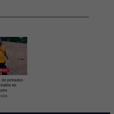
lture
 de pintades :
ntable en
uies
t 2026