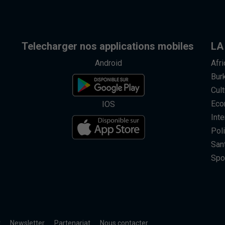
Telecharger nos applications mobiles
LA
Android
Afr
Bur
Cult
Eco
IOS
Inte
Poli
San
Spo
t
Newsletter
Partenariat
Nous contacter