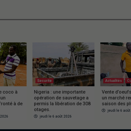
Securite
Actualités
Cu
e coco à
Nigeria : une importante
Vente d’oeufs
 un
opération de sauvetage a
un marché re
ronté à de
permis la libération de 308
saison des pl
otages.
jeudi le 6 aoû
 2026
jeudi le 6 août 2026