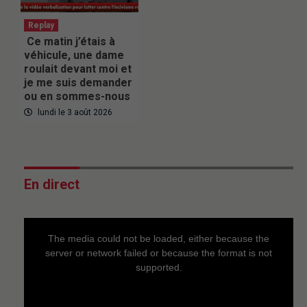
Replay
Ce matin j’étais à
véhicule, une dame
roulait devant moi et
je me suis demander
ou en sommes-nous
lundi le 3 août 2026
En direct
This
is
a
The media could not be loaded, either because the
modal
window.
server or network failed or because the format is not
supported.